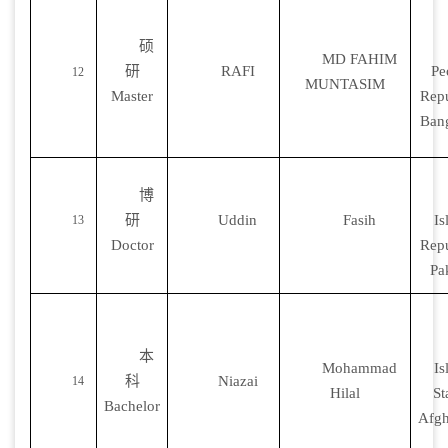
硕
MD FAHIM
研
RAFI
Pe
12
MUNTASIM
Master
Repu
Ban
博
研
Uddin
Fasih
Is
13
Doctor
Repu
Pa
本
Mohammad
Is
科
Niazai
14
Hilal
St
Bachelor
Afgh