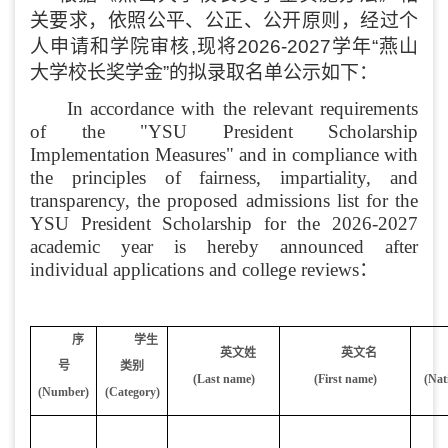
关要求，依照公平、公正、公开原则，经过个
人申请和学院审核,现将202
6
-202
7
学年“燕山
大学
校长
奖学金”的拟录取名单公示如下：
In accordance with the relevant requirements
of the "
YSU President Scholarship
Implementation Measures
" and in compliance with
the principles of fairness, impartiality, and
transparency, the proposed admissions list for the
YSU President Scholarship for the 202
6
-202
7
academic year is hereby announced after
individual applications and college reviews
：
序
学生
英文姓
英文名
号
类别
(Last name)
(First name)
(Nat
(Number)
(Category)