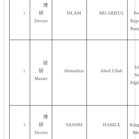
博
研
ISLAM
MD ARIFUL
Pe
1
Doctor
Repu
Ban
硕
Is
研
Ahmadzai
Abed Ullah
2
St
Master
Afgh
博
研
YASSIM
HAMZA
Kin
3
Doctor
Mo