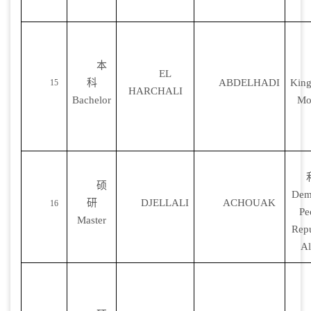
本
EL
科
ABDELHADI
Kin
15
HARCHALI
Bachelor
Mo
硕
Dem
研
DJELLALI
ACHOUAK
16
Pe
Master
Repu
Al