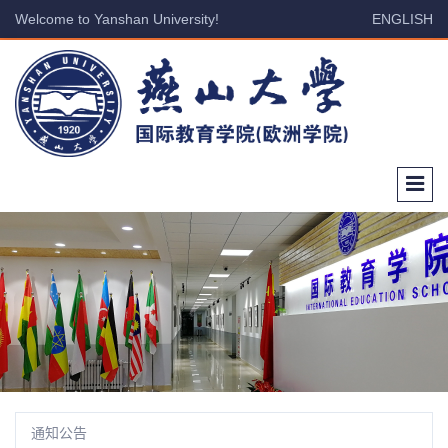
Welcome to Yanshan University!
ENGLISH
通知公告