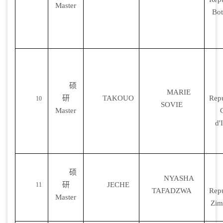
Master
Bo
硕
MARIE
研
TAKOUO
Repu
10
SOVIE
Master
d'
硕
NYASHA
研
JECHE
11
TAFADZWA
Repu
Master
Zim