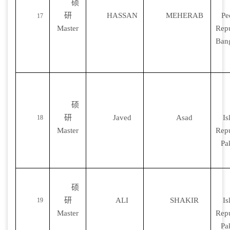
硕
研
HASSAN
MEHERAB
Pe
17
Master
Repu
Ban
硕
研
Javed
Asad
Is
18
Master
Repu
Pa
硕
研
ALI
SHAKIR
Is
19
Master
Repu
Pa