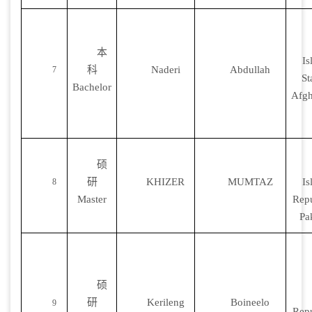
本
Is
科
Naderi
Abdullah
7
St
Bachelor
Afgh
硕
研
KHIZER
MUMTAZ
Is
8
Master
Repu
Pa
硕
研
Kerileng
Boineelo
9
Repu