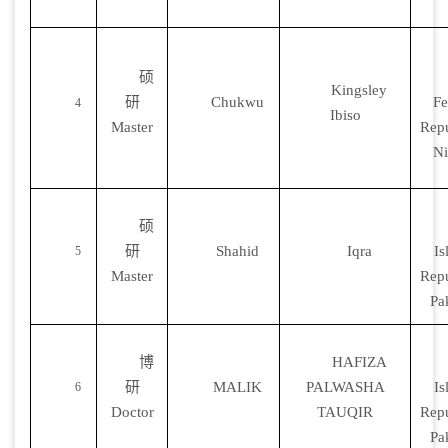
硕
Kingsley
研
Chukwu
Fe
4
Ibiso
Master
Repu
Ni
硕
研
Shahid
Iqra
Is
5
Master
Repu
Pa
博
HAFIZA
研
MALIK
PALWASHA
Is
6
Doctor
TAUQIR
Repu
Pa