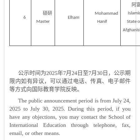
阿
硕研
Islami
Mohammad
6
Elham
Master
Hanif
State o
Afghanis
公示时间为2025年7月24日至7月30日，公示期
限内如有异议，可以通过电话、传真、电子邮件
等方式向国际教育学院反映。
The public announcement period is from July 24,
2025 to July 30, 2025. During this period, if you
have any objections, you may contact the School of
International Education through telephone, fax,
email, or other means.