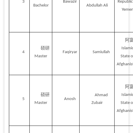
3
Bawazir
Republic
Bachelor
Abdullah Ali
Yeme
阿
硕研
Islami
4
Faqiryar
Samiullah
Master
State o
Afghanis
阿
硕研
Islami
Ahmad
5
Anosh
Master
Zubair
State o
Afghanis