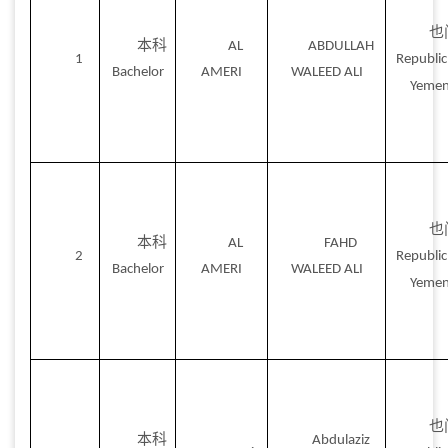
也
本科
AL
ABDULLAH
1
Republic
Bachelor
AMERI
WALEED ALI
Yeme
也
本科
AL
FAHD
2
Republic
Bachelor
AMERI
WALEED ALI
Yeme
也
本科
Abdulaziz