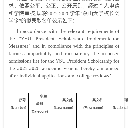
求，依照公平、公正、公开原则，经过个人申请
和学院审核,现将2025-2026学年“燕山大学校长奖
学金”的拟录取名单公示如下：
In accordance with the relevant requirements of
the "YSU President Scholarship Implementation
Measures" and in compliance with the principles of
fairness, impartiality, and transparency, the proposed
admissions list for the YSU President Scholarship for
the 2025-2026 academic year is hereby announced
after individual applications and college reviews：
学生
序号
英文姓
英文名
国
类别
(Number)
(Last name)
(First name)
(National
(Category)