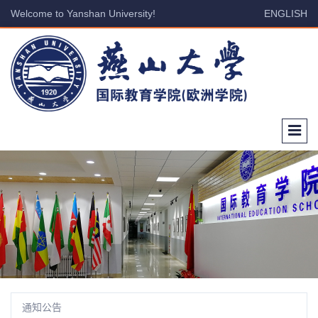
Welcome to Yanshan University!
ENGLISH
通知公告