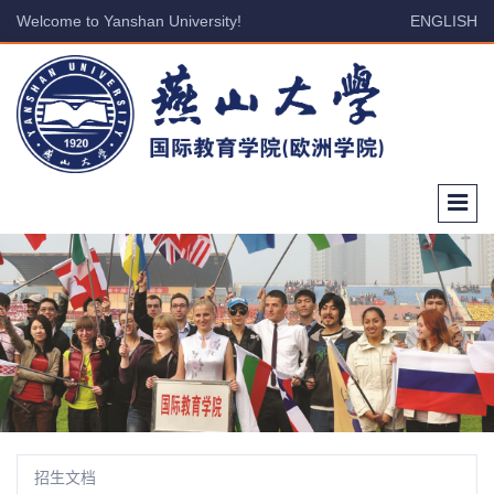
Welcome to Yanshan University!
ENGLISH
招生文档